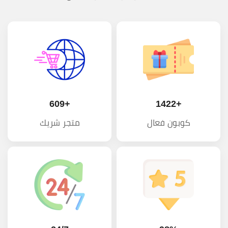
+609
+1422
كوبون فعال
متجر شريك