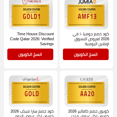
كود خصم جوميا ١٠ في
Time House Discount
2026 لعروض التسوق
Code Qatar 2026: Verified
اونلاين اليومية
Savings
GOLD1
AMF13
انسخ الكوبون
انسخ الكوبون
كوبون خصم كافالير 2026
كود خصم سارا ميكب 2026
كوبون لكل عروض متجر
كوبون لكل عروض اليوم