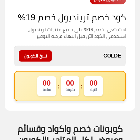
كود خصم ترينديول خصم 19%
استمتعي بخصم 19% على جميع منتجات ترينديول،
استخدمي الكود الآن قبل انتهاء فرصة التوفير
GOLDE
نسخ الكوبون
00
00
00
:
:
ثانية
دقيقة
ساعة
كوبونات خصم واكواد وقسائم
وعروض لكل المتاجر |الكوبون