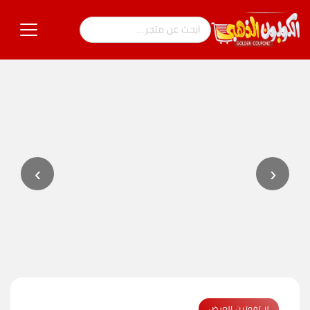
›
‹
لا تفوتين العرض