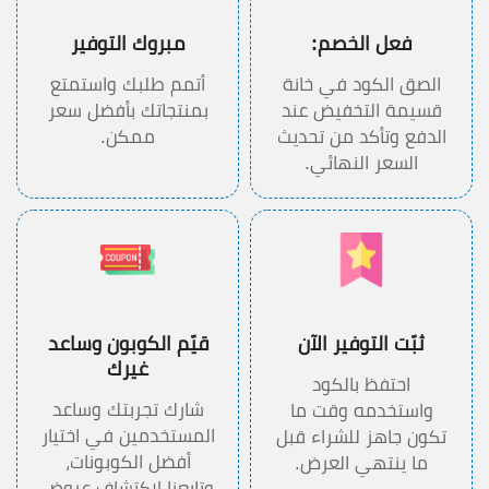
فعل الخصم:
مبروك التوفير
الصق الكود في خانة
أتمم طلبك واستمتع
قسيمة التخفيض عند
بمنتجاتك بأفضل سعر
الدفع وتأكد من تحديث
ممكن.
السعر النهائي.
ثبّت التوفير الآن
قيّم الكوبون وساعد
غيرك
احتفظ بالكود
شارك تجربتك وساعد
واستخدمه وقت ما
المستخدمين في اختيار
تكون جاهز للشراء قبل
أفضل الكوبونات،
ما ينتهي العرض.
وتابعنا لاكتشاف عروض