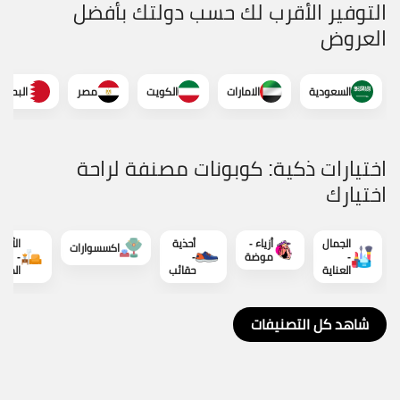
التوفير الأقرب لك حسب دولتك بأفضل
العروض
السعودية
الامارات
الكويت
مصر
البحرين
اختيارات ذكية: كوبونات مصنفة لراحة
اختيارك
الجمال
أزياء -
أحذية
الأثاث
اكسسوارات
-
موضة
-
-
العناية
حقائب
المنز
شاهد كل التصنيفات